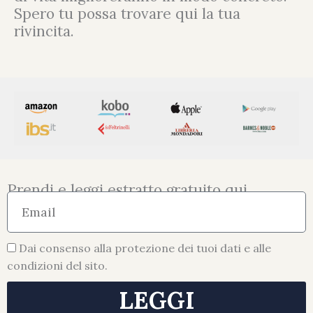
Spero tu possa trovare qui la tua
rivincita.
Prendi e leggi estratto gratuito qui
E
m
a
Dai consenso alla protezione dei tuoi dati e alle
i
condizioni del sito.
l
LEGGI