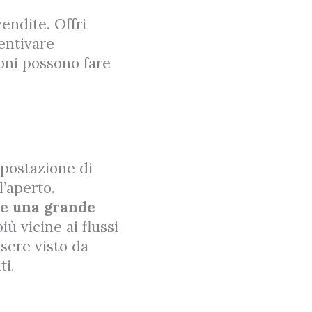
ndite. Offri
entivare
ioni possono fare
a postazione di
l’aperto.
re una grande
ù vicine ai flussi
ssere visto da
ti.