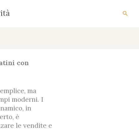
ità
Cerca
atini con
semplice, ma
empi moderni. I
inamico, in
erto, è
zare le vendite e