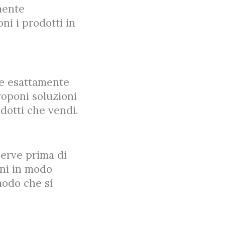
amente
ni i prodotti in
re esattamente
roponi soluzioni
odotti che vendi.
serve prima di
oni in modo
 modo che si