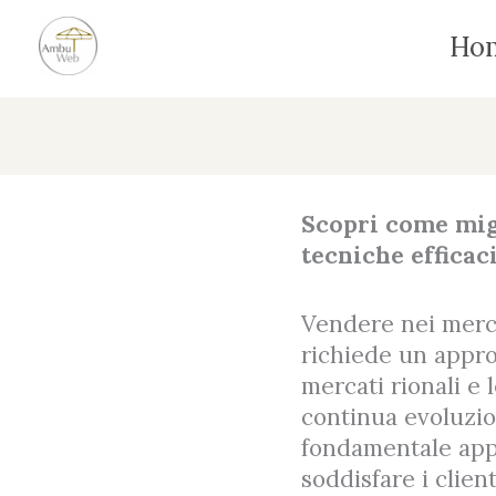
Vai
Ho
al
contenuto
Scopri come migl
tecniche effica
Vendere nei merca
richiede un approc
mercati rionali e 
continua evoluzio
fondamentale appr
soddisfare i client