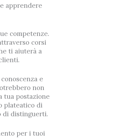
i e apprendere
 tue competenze.
attraverso corsi
e ti aiuterà a
lienti.
, conoscenza e
potrebbero non
la tua postazione
o plateatico di
di distinguerti.
mento per i tuoi