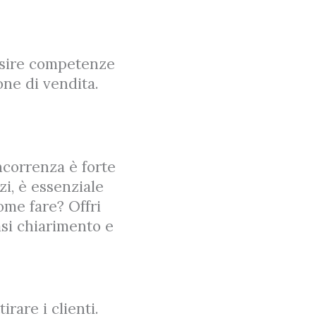
isire competenze
one di vendita.
oncorrenza è forte
i, è essenziale
ome fare? Offri
asi chiarimento e
rare i clienti.