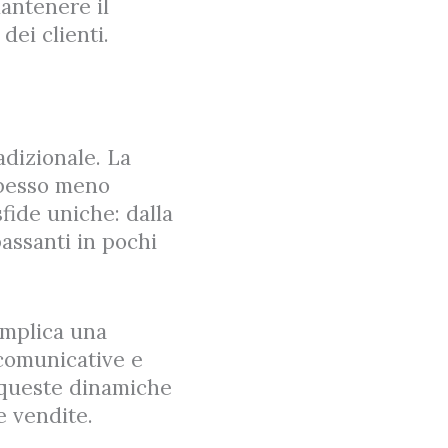
antenere il
dei clienti.
adizionale. La
 spesso meno
sfide uniche: dalla
passanti in pochi
 implica una
 comunicative e
o queste dinamiche
e vendite.